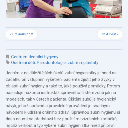
« Previous post
Next Post »
Centrum dentální hygieny
Ošetření dětí
,
Parodontologie
,
zubní implantáty
Jedním z nejdůležitějších úkolů zubní hygienistky je hned na
začátku při vstupním vyšetření pacienta zjistit jeho zvyky v
oblasti zubní hygieny a také to, jaké používá pomůcky. Potom
následuje názorná instruktáž správného čištění zubů jak na
modelech, tak v ústech pacienta. Čištění zubů je hygienický
návyk, jehož správné a pravidelné provádění je snadným
návodem k udržení orálního zdraví. Správnou zubní hygienu si
dnes neumíme představit bez použití mezizubních kartáčků,
jejichž velikost a typ vybere zubní hygienistka hned při první