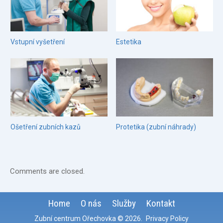
Vstupní vyšetření
Estetika
Ošetření zubních kazů
Protetika (zubní náhrady)
Comments are closed.
Home
O nás
Služby
Kontakt
Zubní centrum Ořechovka
© 2026
.
Privacy Policy