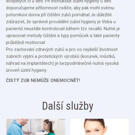
dospělých či u dětí. Při instruktáži zubní hygieny u dětí
doporučujeme přítomnost rodiče, aby pak mohl svému
potomkovi doma při čištění zubů pomáhat.Je důležité
zdůraznit, že správné provádění zubní hygieny je třeba u
pacientů neustále kontrolovat během tzv. recallů. Nutné je
upravovat metody čištění a typy pomůcek a také pacienty
průběžně motivovat.
Pro zachování zdravých zubů a pro co nejdelší životnost
zubních výplní a protetických výrobků (korunek, můstků,
náhrad na implantátech) je bezpodmínečně nutná vysoká
úroveň ústní hygieny.
ČISTÝ ZUB NEMŮŽE ONEMOCNĚT!
Další služby