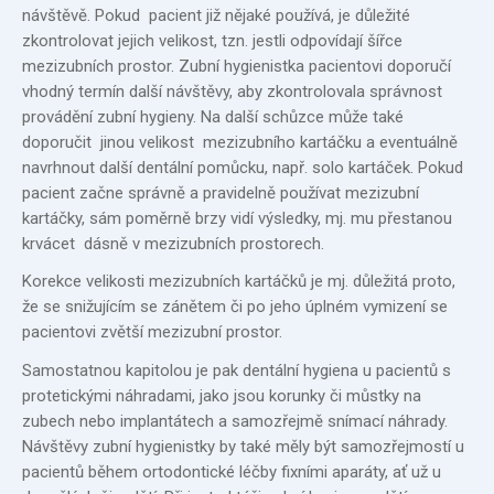
návštěvě. Pokud pacient již nějaké používá, je důležité
zkontrolovat jejich velikost, tzn. jestli odpovídají šířce
mezizubních prostor. Zubní hygienistka pacientovi doporučí
vhodný termín další návštěvy, aby zkontrolovala správnost
provádění zubní hygieny. Na další schůzce může také
doporučit jinou velikost mezizubního kartáčku a eventuálně
navrhnout další dentální pomůcku, např. solo kartáček. Pokud
pacient začne správně a pravidelně používat mezizubní
kartáčky, sám poměrně brzy vidí výsledky, mj. mu přestanou
krvácet dásně v mezizubních prostorech.
Korekce velikosti mezizubních kartáčků je mj. důležitá proto,
že se snižujícím se zánětem či po jeho úplném vymizení se
pacientovi zvětší mezizubní prostor.
Samostatnou kapitolou je pak dentální hygiena u pacientů s
protetickými náhradami, jako jsou korunky či můstky na
zubech nebo implantátech a samozřejmě snímací náhrady.
Návštěvy zubní hygienistky by také měly být samozřejmostí u
pacientů během ortodontické léčby fixními aparáty, ať už u