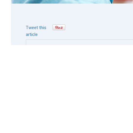
Tweet this
article
Written by
spravce
View all posts by:
spravce
Comments are closed.
Home
O nás
Služby
Kontakt
Zubní centrum Ořechovka
© 2026
.
Privacy Policy