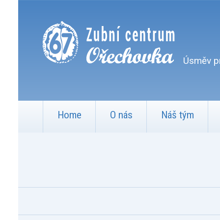
Úsměv pr
Home
O nás
Náš tým