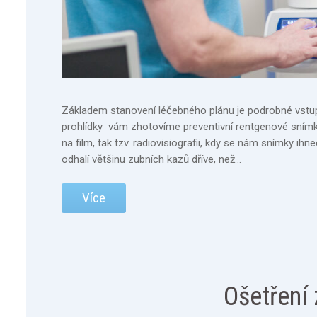
Základem stanovení léčebného plánu je podrobné vstupní
prohlídky vám zhotovíme preventivní rentgenové snímky
na film, tak tzv. radiovisiografii, kdy se nám snímky i
odhalí většinu zubních kazů dříve, než…
Více
Ošetření