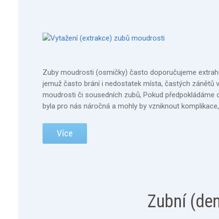
Zuby moudrosti (osmičky) často doporučujeme extrahov
jemuž často brání i nedostatek místa, častých zánětů v 
moudrosti či sousedních zubů, Pokud předpokládáme d
byla pro nás náročná a mohly by vzniknout komplikace
Více
Zubní (den