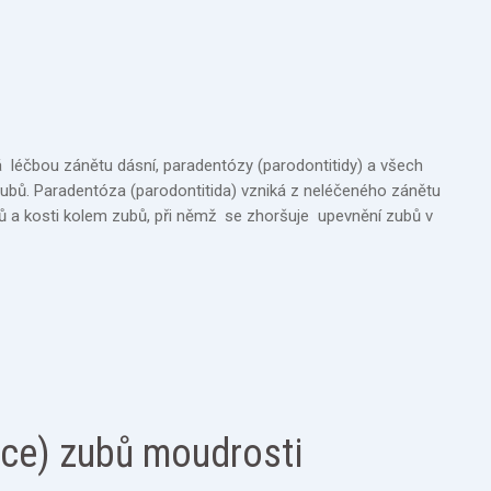
á léčbou zánětu dásní, paradentózy (parodontitidy) a všech
zubů. Paradentóza (parodontitida) vzniká z neléčeného zánětu
 a kosti kolem zubů, při němž se zhoršuje upevnění zubů v
kce) zubů moudrosti