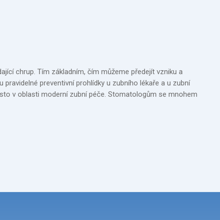
dající chrup. Tím základním, čím můžeme předejít vzniku a
u pravidelné preventivní prohlídky u zubního lékaře a u zubní
té místo v oblasti moderní zubní péče. Stomatologům se mnohem