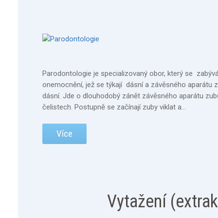
Parodontologie je specializovaný obor, který se zabýv
onemocnění, jež se týkají dásní a závěsného aparátu 
dásní. Jde o dlouhodobý zánět závěsného aparátu zubů
čelistech. Postupně se začínají zuby viklat a…
Více
Vytažení (extra