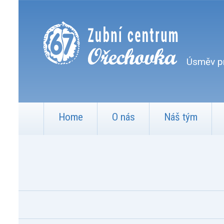
Úsměv pr
Home
O nás
Náš tým