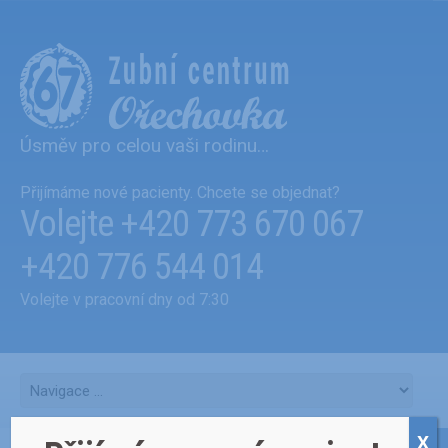
Úsměv pro celou vaši rodinu…
Přijímáme nové pacienty. Chcete se objednat?
Volejte
+420 773 670 067
+420 776 544 014
Volejte v pracovní dny od 7:30
X